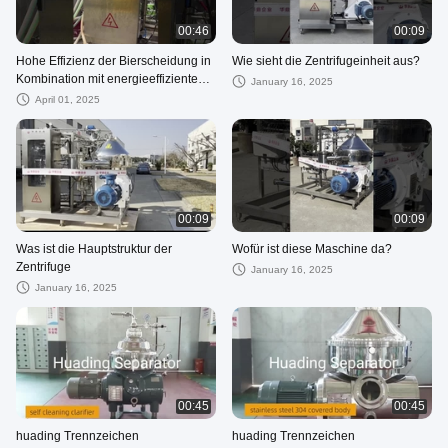
00:46
00:09
Hohe Effizienz der Bierscheidung in
Wie sieht die Zentrifugeinheit aus?
Kombination mit energieeffizientem
January 16, 2025
Betrieb ·
April 01, 2025
00:09
00:09
Was ist die Hauptstruktur der
Wofür ist diese Maschine da?
Zentrifuge
January 16, 2025
January 16, 2025
00:45
00:45
huading Trennzeichen
huading Trennzeichen