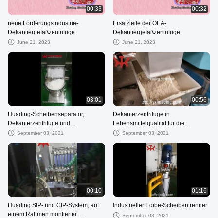
00:33
00:32
neue Förderungsindustrie-
Ersatzteile der OEA-
Dekantiergefäßzentrifuge
Dekantiergefäßzentrifuge
June 21, 2023
June 21, 2023
03:01
00:56
Huading-Scheibenseparator,
Dekanterzentrifuge in
Dekanterzentrifuge und
Lebensmittelqualität für die
Röhrenzentrifuge für die VCO-
Extraktion von Sojamilch
September 03, 2021
September 03, 2021
Extraktion
00:10
01:16
Huading SIP- und CIP-System, auf
Industrieller Edibe-Scheibentrenner
einem Rahmen montierter
September 03, 2021