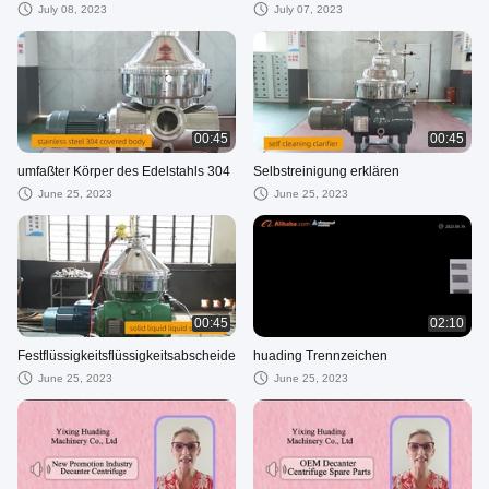
July 08, 2023
July 07, 2023
00:45
00:45
umfaßter Körper des Edelstahls 304
Selbstreinigung erklären
June 25, 2023
June 25, 2023
00:45
02:10
Festflüssigkeitsflüssigkeitsabscheider
huading Trennzeichen
June 25, 2023
June 25, 2023