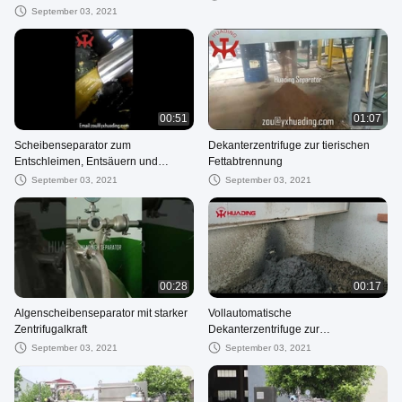
Scheibenseparator für die
September 03, 2021
Impfstoffproduktion
00:51
01:07
Scheibenseparator zum
Dekanterzentrifuge zur tierischen
Entschleimen, Entsäuern und
Fettabtrennung
Waschen von Speiseölen
September 03, 2021
September 03, 2021
00:28
00:17
Algenscheibenseparator mit starker
Vollautomatische
Zentrifugalkraft
Dekanterzentrifuge zur
Klärschlammentwässerung
September 03, 2021
September 03, 2021