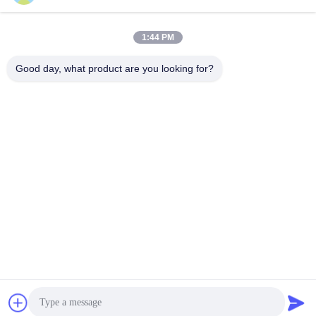
Decater-Zentrifuge für den Prozess
100T/D Fischölraffinierungslinie mit
der Feststoff-Flüssigkeits-Trennung
Dreischeiben-Separator
von Huading
1:44 PM
September 03, 2021
September 03, 2021
Good day, what product are you looking for?
02:07
02:09
Dreiphasendekantiergefäßzentrifuge
Zweiphasendekantiergefäß-
Zentrifuge
March 15, 2018
March 15, 2018
02:28
Funktionsprinzip
October 14, 2017