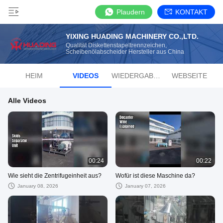
Plaudern
KONTAKT
YIXING HUADING MACHINERY CO.,LTD.
Qualität Diskettenstapeltrennzeichen,
Scheibenölabscheider Hersteller aus China
HEIM
VIDEOS
WIEDERGABELISTE
WEBSEITE
Alle Videos
00:24
00:22
Wie sieht die Zentrifugeinheit aus?
Wofür ist diese Maschine da?
January 08, 2026
January 07, 2026