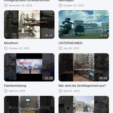
Kollagenprotein-Scheibentrenner
Mikroalgen
November 15, 2025
October 10, 2025
00:29
00:03
Meerthorn
UNTERNEHMEN
October 10, 2025
July 29, 2025
01:28
00:29
Fabrikeinleitung
Wie sieht die Zentrifugeinheit aus?
April 10, 2025
April 01, 2025