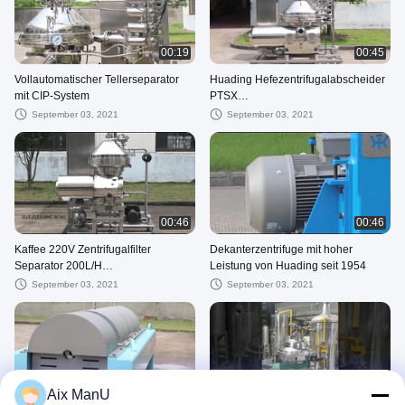
00:19
00:45
Vollautomatischer Tellerseparator
Huading Hefezentrifugalabscheider
mit CIP-System
PTSX
Speiseölraffinierungsmaschine
September 03, 2021
September 03, 2021
00:46
00:46
Kaffee 220V Zentrifugalfilter
Dekanterzentrifuge mit hoher
Separator 200L/H
Leistung von Huading seit 1954
Scheibenschüsselzentrifuge
September 03, 2021
September 03, 2021
00:46
00:20
Aix ManU