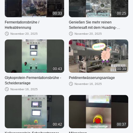
00:33
00:25
Fermentationsbrühe /
Genießen Sie mehr reinen
Hefeabtrennung
Selleriesaft mit dem Huading-
Separator in der
November 20, 2025
November 20, 2025
Pflanzenextraktionsindustrie
00:43
00:39
Glykoprotein-Fermentationsbrühe -
Pektinentwässerungsanlage
Scheideranlage
November 16, 2025
November 16, 2025
00:42
00:37