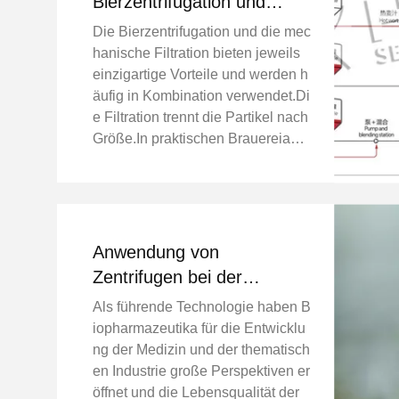
Bierzentrifugation und
Filtration
Die Bierzentrifugation und die mec
hanische Filtration bieten jeweils
einzigartige Vorteile und werden h
äufig in Kombination verwendet.Di
e Filtration trennt die Partikel nach
Größe.In praktischen Brauereianw
endungen geht die Zentrifugation t
ypischerweise der Filtration vorau
s.Dieser kombinierte ...
Anwendung von
Zentrifugen bei der
Penicillinextraktion
Als führende Technologie haben B
iopharmazeutika für die Entwicklu
ng der Medizin und der thematisch
en Industrie große Perspektiven er
öffnet und die Lebensqualität der