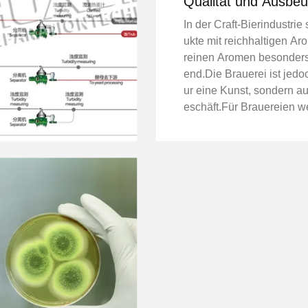
Qualität und Ausbeu
verbessern
In der Craft-Bierindustrie
ukte mit reichhaltigen A
reinen Aromen besonders
end.Die Brauerei ist jedo
ur eine Kunst, sondern a
eschäft.Für Brauereien we
edeutet Grenzen zu übers
neue Wege zu finden, um
e Bier zu brauen und gleic