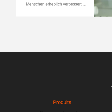
Menschen erheblich verbessert.P
enicilin zeichnet sich als hochwirk
sames und toxisch geringes Antibi
otikum mit weitreichenden ...
Produits