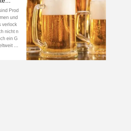
te
 sind Prod
romen und
 verlock
ch nicht n
uch ein G
ltweit b
chreiten,
 das best
hzeiti...