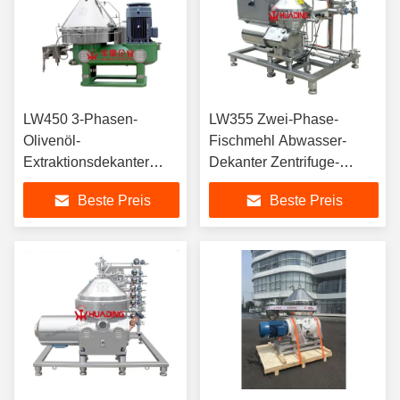
LW450 3-Phasen-
LW355 Zwei-Phase-
Olivenöl-
Fischmehl Abwasser-
Extraktionsdekanter
Dekanter Zentrifuge-
Zentrifuge-Separator
Separator Duplex
Beste Preis
Beste Preis
22KW Motor SKF Lager
Edelstahl PLC Auto