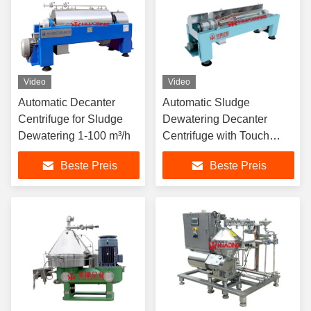
Video
Video
Automatic Decanter
Automatic Sludge
Centrifuge for Sludge
Dewatering Decanter
Dewatering 1-100 m³/h
Centrifuge with Touch
Screen
Beste Preis
Beste Preis