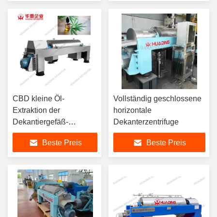
Verschleißbeständige
Keramik
CBD kleine Öl-
Vollständig geschlossene
Extraktion der
horizontale
Dekantiergefäß-
Dekanterzentrifuge
Zentrifugen-Schrauben-
Beste Preis
Beste Preis
4kw