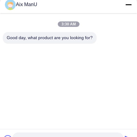
Aix ManU
Senden
3:30 AM
Good day, what product are you looking for?
YIXING HUADING MACHINERY CO.,LTD.
info@yxhuading.com
86-510-87836501
NO.888#, YIGAO-STRASSE, YIXING, JIANGSU
P.R.CHINA
China Gute Qualität Diskettenstapeltrennzeichen Lieferant.
Urheberrecht © 2021-2026 YIXING HUADING MACHINERY