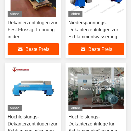
Video
Video
Dekanterzentrifugen zur
Niederspannungs-
Fest-Flüssig-Trennung
Dekanterzentrifugen zur
in der
Schlammentwässerung
Schlammentwässerung
mit
Beste Preis
Beste Preis
mit Doppelmotorantrieb
Niederspannungszertifizierun
und automatischem
2014/35/EU und
Betrieb
automatischem Betrieb
Video
Video
Hochleistungs-
Hochleistungs-
Dekanterzentrifugen zur
Dekanterzentrifuge für
Schlammentwässerung
Schlammentwässerung 1-