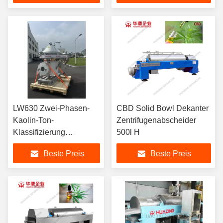
Motor ABB VFD
Edelstahl kontinuierlich
Automatisch
LW630 Zwei-Phasen-
CBD Solid Bowl Dekanter
Kaolin-Ton-
Zentrifugenabscheider
Klassifizierung
500l H
Entwässerung Dekanter
Beste Preis
Beste Preis
Zentrifuge Separator
Verschleißbeständige
Keramik