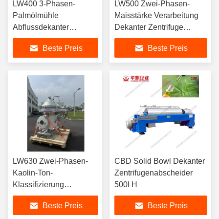
LW400 3-Phasen-
LW500 Zwei-Phasen-
Palmölmühle
Maisstärke Verarbeitung
Abflussdekanter
Dekanter Zentrifuge
Zentrifuge
Trennseelerzeuger
Beste Preis
Beste Preis
Trennseparator 30KW
Nahrungsmittelqualität
Motor ABB VFD
Edelstahl kontinuierlich
Automatisch
LW630 Zwei-Phasen-
CBD Solid Bowl Dekanter
Kaolin-Ton-
Zentrifugenabscheider
Klassifizierung
500l H
Entwässerung Dekanter
Beste Preis
Beste Preis
Zentrifuge Separator