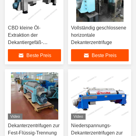
CBD kleine Öl-
Vollständig geschlossene
Extraktion der
horizontale
Dekantiergefäß-
Dekanterzentrifuge
Zentrifugen-Schrauben-
Beste Preis
Beste Preis
4kw
Video
Video
Dekanterzentrifugen zur
Niederspannungs-
Fest-Flüssig-Trennung
Dekanterzentrifugen zur