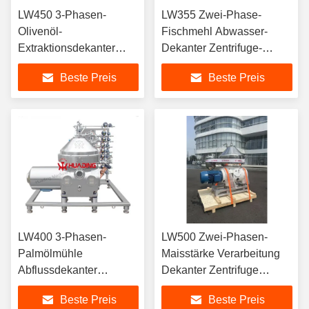
LW450 3-Phasen-
LW355 Zwei-Phase-
Olivenöl-
Fischmehl Abwasser-
Extraktionsdekanter
Dekanter Zentrifuge-
Zentrifuge-Separator
Separator Duplex
Beste Preis
Beste Preis
22KW Motor SKF Lager
Edelstahl PLC Auto
LW400 3-Phasen-
LW500 Zwei-Phasen-
Palmölmühle
Maisstärke Verarbeitung
Abflussdekanter
Dekanter Zentrifuge
Zentrifuge
Trennseelerzeuger
Beste Preis
Beste Preis
Trennseparator 30KW
Nahrungsmittelqualität