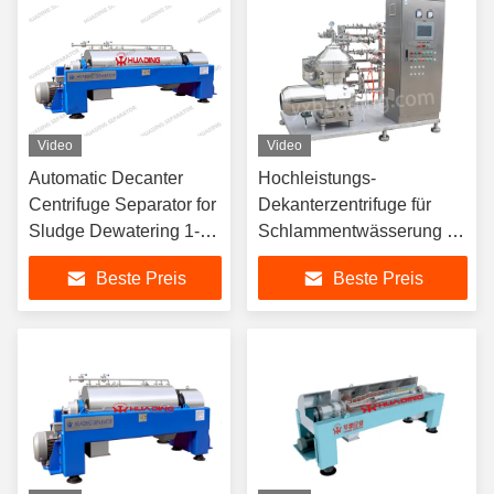
Video
Video
Automatic Decanter
Hochleistungs-
Centrifuge Separator for
Dekanterzentrifuge für
Sludge Dewatering 1-
Schlammentwässerung 1-
100 m³/h
100 m³/h
Beste Preis
Beste Preis