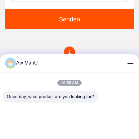
Senden
1
Aix ManU
10:59 AM
Good day, what product are you looking for?
YIXING HUADING MACHINERY CO.,LTD.
info@yxhuading.com
86-510-87836501