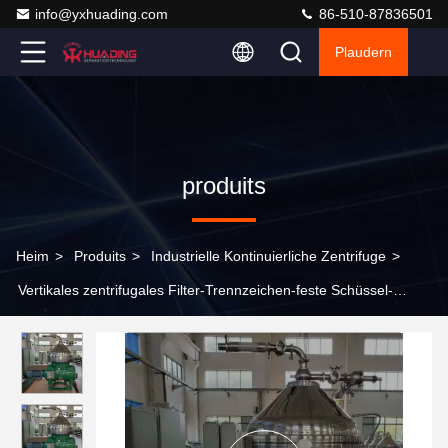
info@yxhuading.com
86-510-87836501
Plaudern
produits
Heim
>
Produits
>
Industrielle Kontinuierliche Zentrifuge
>
Vertikales zentrifugales Filter-Trennzeichen-feste Schüssel-
Zentrifuge HUADING für Getränk