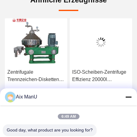
Zentrifugale
ISO-Scheiben-Zentrifuge
Trennzeichen-Disketten-
Effizienz 20000l
Stapel-Zentrifugen-
Festschüssel-Zentrifuge
Leistungsfähigkeit
Aix ManU
Beste Preis
Beste Preis
15000L/H des Filter-
37KW
6:49 AM
Good day, what product are you looking for?