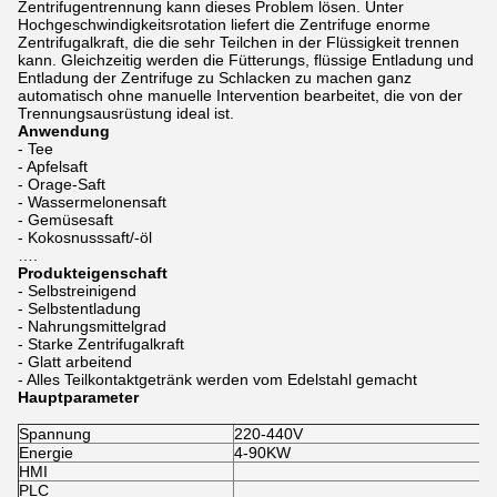
Zentrifugentrennung kann dieses Problem lösen. Unter
Hochgeschwindigkeitsrotation liefert die Zentrifuge enorme
Zentrifugalkraft, die die sehr Teilchen in der Flüssigkeit trennen
kann. Gleichzeitig werden die Fütterungs, flüssige Entladung und
Entladung der Zentrifuge zu Schlacken zu machen ganz
automatisch ohne manuelle Intervention bearbeitet, die von der
Trennungsausrüstung ideal ist.
Anwendung
- Tee
- Apfelsaft
- Orage-Saft
- Wassermelonensaft
- Gemüsesaft
- Kokosnusssaft/-öl
….
Produkteigenschaft
- Selbstreinigend
- Selbstentladung
- Nahrungsmittelgrad
- Starke Zentrifugalkraft
- Glatt arbeitend
- Alles Teilkontaktgetränk werden vom Edelstahl gemacht
Hauptparameter
Spannung
220-440V
Energie
4-90KW
HMI
PLC