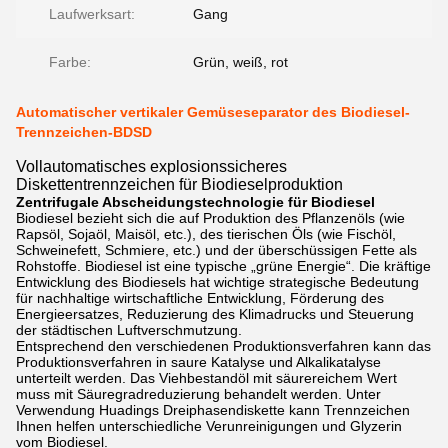
Laufwerksart:
Gang
Farbe:
Grün, weiß, rot
Automatischer vertikaler Gemüseseparator des Biodiesel-
Trennzeichen-BDSD
Vollautomatisches explosionssicheres
Diskettentrennzeichen für Biodieselproduktion
Zentrifugale Abscheidungstechnologie für Biodiesel
Biodiesel bezieht sich die auf Produktion des Pflanzenöls (wie
Rapsöl, Sojaöl, Maisöl, etc.), des tierischen Öls (wie Fischöl,
Schweinefett, Schmiere, etc.) und der überschüssigen Fette als
Rohstoffe. Biodiesel ist eine typische „grüne Energie“. Die kräftige
Entwicklung des Biodiesels hat wichtige strategische Bedeutung
für nachhaltige wirtschaftliche Entwicklung, Förderung des
Energieersatzes, Reduzierung des Klimadrucks und Steuerung
der städtischen Luftverschmutzung.
Entsprechend den verschiedenen Produktionsverfahren kann das
Produktionsverfahren in saure Katalyse und Alkalikatalyse
unterteilt werden. Das Viehbestandöl mit säurereichem Wert
muss mit Säuregradreduzierung behandelt werden. Unter
Verwendung Huadings Dreiphasendiskette kann Trennzeichen
Ihnen helfen unterschiedliche Verunreinigungen und Glyzerin
vom Biodiesel.