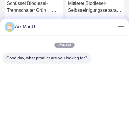
Schüssel Biodiesel-
Mittlerer Biodiesel-
Trennschalter Grün 、
Selbstreinigungsseparator
Abfallöltrennschalter
Scheiben-Stack-Separator
Aix ManU
Beste Preis
Beste Preis
7:56 PM
Good day, what product are you looking for?
YIXING HUADING MACHINERY CO.,LTD.
info@yxhuading.com
86-510-87836501
NO.888#, YIGAO-STRASSE, YIXING, JIANGSU
P.R.CHINA