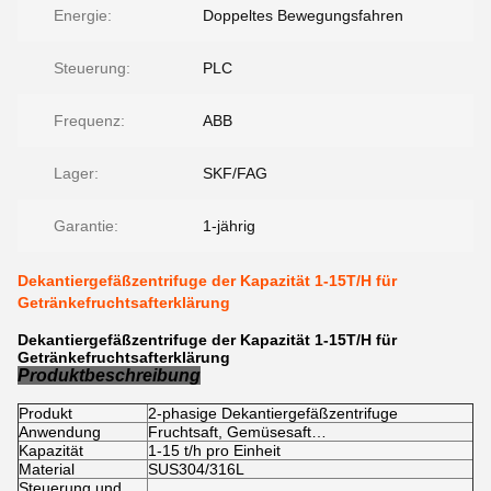
Energie:
Doppeltes Bewegungsfahren
Steuerung:
PLC
Frequenz:
ABB
Lager:
SKF/FAG
Garantie:
1-jährig
Dekantiergefäßzentrifuge der Kapazität 1-15T/H für
Getränkefruchtsafterklärung
Dekantiergefäßzentrifuge der Kapazität 1-15T/H für
Getränkefruchtsafterklärung
Produktbeschreibung
Produkt
2-phasige Dekantiergefäßzentrifuge
Anwendung
Fruchtsaft, Gemüsesaft…
Kapazität
1-15 t/h pro Einheit
Material
SUS304/316L
Steuerung und