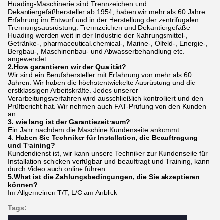
Huading-Maschinerie sind Trennzeichen und
Dekantiergefäßhersteller ab 1954, haben wir mehr als 60 Jahre
Erfahrung im Entwurf und in der Herstellung der zentrifugalen
Trennungsausrüstung. Trennzeichen und Dekantiergefäße
Huading werden weit in der Industrie der Nahrungsmittel-,
Getränke-, pharmaceutical.chemical-, Marine-, Ölfeld-, Energie-,
Bergbau-, Maschinenbau- und Abwasserbehandlung etc.
angewendet.
2.How garantieren wir der Qualität?
Wir sind ein Berufshersteller mit Erfahrung von mehr als 60
Jahren. Wir haben die höchstentwickelte Ausrüstung und die
erstklassigen Arbeitskräfte. Jedes unserer
Verarbeitungsverfahren wird ausschließlich kontrolliert und den
Prüfbericht hat. Wir nehmen auch FAT-Prüfung von den Kunden
an.
3. wie lang ist der Garantiezeitraum?
Ein Jahr nachdem die Maschine Kundenseite ankommt
4.
Haben Sie Techniker für Installation, die Beauftragung
und Training?
Kundendienst ist, wir kann unsere Techniker zur Kundenseite für
Installation schicken verfügbar und beauftragt und Training, kann
durch Video auch online führen
5.What ist die Zahlungsbedingungen, die Sie akzeptieren
können?
Im Allgemeinen T/T, L/C am Anblick
Tags: