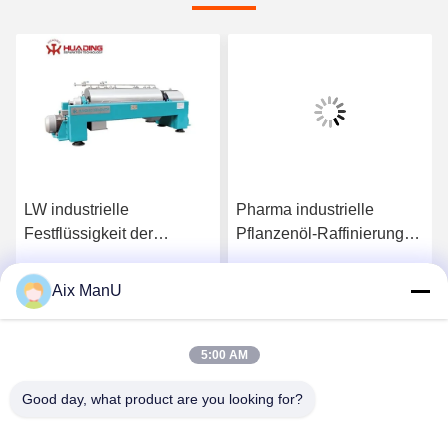
LW industrielle
Pharma industrielle
Festflüssigkeit der
Pflanzenöl-Raffinierungs-
Dekantiergefäß-
Maschine der
Zentrifugen-Trennzeichen-
Dekantiergefäß-
Aix ManU
Beste Preis
Beste Preis
440V
Zentrifugen-90KW
5:00 AM
Good day, what product are you looking for?