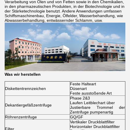
Verarbeitung von Ölen und von Fetten sowie in den Chemikalien,
in den pharmazeutischen Produkten, in der Biotechnologie und in
der Stärketechnologie benutzt. Andere Anwendungen umfassen
Schiffsmaschinenbau, Energie, Ölfelder, Wasserbehandlung, wie
Abwasserbehandlung, entwässernder Schlamm, usw.
Was wir herstellen
Feste Halteart
Diskettentrennzeichen
Düsenart
Feste ausstoßende Art
Phase 2&3
Laufen Leitblechart über
Dekantiergefäßzentrifuge
Justierbare Trommel der
Zentrifuge pumpenartig
Röhrenzentrifuge
GQ/GF
Vertikaler Druckblattfilter
Horizontaler Druckblattfilter
Filter