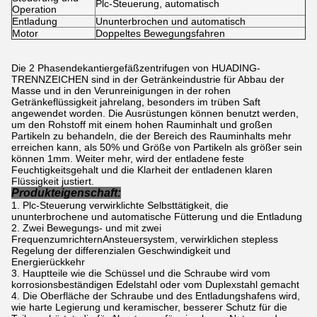
Plc-Steuerung, automatisch
Operation
Entladung
Ununterbrochen und automatisch
Motor
Doppeltes Bewegungsfahren
Die 2 Phasendekantiergefäßzentrifugen von HUADING-
TRENNZEICHEN sind in der Getränkeindustrie für Abbau der
Masse und in den Verunreinigungen in der rohen
Getränkeflüssigkeit jahrelang, besonders im trüben Saft
angewendet worden. Die Ausrüstungen können benutzt werden,
um den Rohstoff mit einem hohen Rauminhalt und großen
Partikeln zu behandeln, die der Bereich des Rauminhalts mehr
erreichen kann, als 50% und Größe von Partikeln als größer sein
können 1mm. Weiter mehr, wird der entladene feste
Feuchtigkeitsgehalt und die Klarheit der entladenen klaren
Flüssigkeit justiert.
Produkteigenschaft:
Plc-Steuerung verwirklichte Selbsttätigkeit, die
ununterbrochene und automatische Fütterung und die Entladung
Zwei Bewegungs- und mit zwei
FrequenzumrichternAnsteuersystem, verwirklichen stepless
Regelung der differenzialen Geschwindigkeit und
Energierückkehr
Hauptteile wie die Schüssel und die Schraube wird vom
korrosionsbeständigen Edelstahl oder vom Duplexstahl gemacht
Die Oberfläche der Schraube und des Entladungshafens wird,
wie harte Legierung und keramischer, besserer Schutz für die