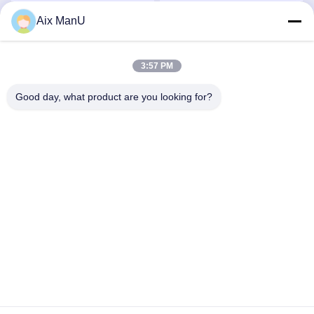
Aix ManU
Beste Preis
Beste Preis
3:57 PM
Good day, what product are you looking for?
YIXING HUADING MACHINERY CO.,LTD.
info@yxhuading.com
86-510-87836501
NO.888#, YIGAO-STRASSE, YIXING, JIANGSU
P.R.CHINA
China Gute Qualität Diskettenstapeltrennzeichen Lieferant.