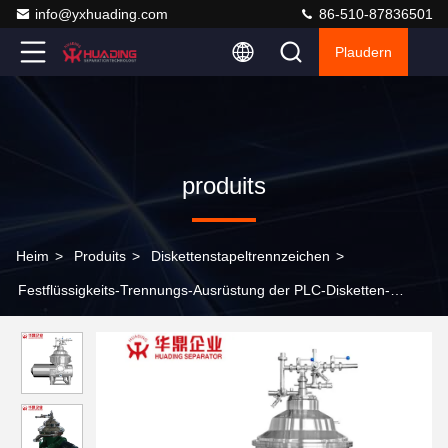
info@yxhuading.com
86-510-87836501
Plaudern
produits
Heim
>
Produits
>
Diskettenstapeltrennzeichen
>
Festflüssigkeits-Trennungs-Ausrüstung der PLC-Disketten-
Stapel-Zentrifugen-37KW