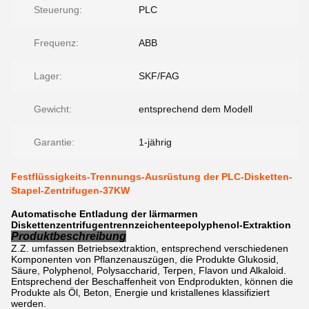
Steuerung:
PLC
Frequenz:
ABB
Lager:
SKF/FAG
Gewicht:
entsprechend dem Modell
Garantie:
1-jährig
Festflüssigkeits-Trennungs-Ausrüstung der PLC-Disketten-
Stapel-Zentrifugen-37KW
Automatische Entladung der lärmarmen
Diskettenzentrifugentrennzeichenteepolyphenol-Extraktion
Produktbeschreibung
Z.Z. umfassen Betriebsextraktion, entsprechend verschiedenen
Komponenten von Pflanzenauszügen, die Produkte Glukosid,
Säure, Polyphenol, Polysaccharid, Terpen, Flavon und Alkaloid.
Entsprechend der Beschaffenheit von Endprodukten, können die
Produkte als Öl, Beton, Energie und kristallenes klassifiziert
werden.