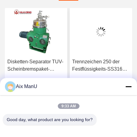
Disketten-Separator TUV-
Trennzeichen 250 der
Scheinbremspaket-
Festflüssigkeits-SS316
Zentrifuge 10000L H
Tpd-Disketten-Schüssel-
Zentrifuge
Aix ManU
Beste Preis
Beste Preis
9:33 AM
Good day, what product are you looking for?
YIXING HUADING MACHINERY CO.,LTD.