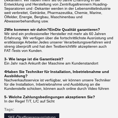
Dekantern. Wir haben mehr als 60 Jahre Erfahrung in der
Entwicklung und Herstellung von Zentrifugaltrennern.Huading-
Separatoren und -Dekanter werden in der Lebensmittelindustrie
weit verbreitet, Getränke, Pharmazeutika, Chemie, Marine,
Ölfelder, Energie, Bergbau, Maschinenbau und
Abwasserbehandlung usw.
2Wie kommen wir dahin?
Ein
Die Qualität garantieren?
Wir sind ein professioneller Hersteller mit mehr als 60 Jahren
Erfahrung. Wir verfügen über die fortschrittlichste Ausrüstung und
erstklassige Arbeiter.Jedes unserer Verarbeitungsverfahren wird
streng überprüft und hat den TestberichtWir akzeptieren auch
FAT-Tests von Kunden.
3- Wie lange ist die Garantiezeit?
Ein Jahr nach Ankunft der Maschine am Kundenstandort
4Haben Sie Techniker für Installation, Inbetriebnahme und
Ausbildung?
Nachverkaufsservice ist verfügbar, wir können unsere Techniker
für die Installation, Inbetriebnahme und Ausbildung an die
Kundenstelle schicken, können auch online durch Video führen
5- Welche Zahlungsbedingungen akzeptieren Sie?
In der Regel T/T, L/C auf Sicht
Tags:
SKF-Ölraffinierenausrüstung