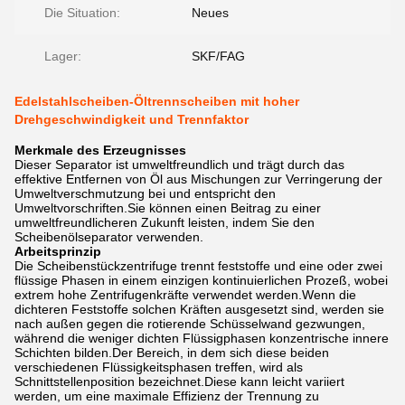
Die Situation:
Neues
Lager:
SKF/FAG
Edelstahlscheiben-Öltrennscheiben mit hoher
Drehgeschwindigkeit und Trennfaktor
Merkmale des Erzeugnisses
Dieser Separator ist umweltfreundlich und trägt durch das
effektive Entfernen von Öl aus Mischungen zur Verringerung der
Umweltverschmutzung bei und entspricht den
Umweltvorschriften.Sie können einen Beitrag zu einer
umweltfreundlicheren Zukunft leisten, indem Sie den
Scheibenölseparator verwenden.
Arbeitsprinzip
Die Scheibenstückzentrifuge trennt feststoffe und eine oder zwei
flüssige Phasen in einem einzigen kontinuierlichen Prozeß, wobei
extrem hohe Zentrifugenkräfte verwendet werden.Wenn die
dichteren Feststoffe solchen Kräften ausgesetzt sind, werden sie
nach außen gegen die rotierende Schüsselwand gezwungen,
während die weniger dichten Flüssigphasen konzentrische innere
Schichten bilden.Der Bereich, in dem sich diese beiden
verschiedenen Flüssigkeitsphasen treffen, wird als
Schnittstellenposition bezeichnet.Diese kann leicht variiert
werden, um eine maximale Effizienz der Trennung zu