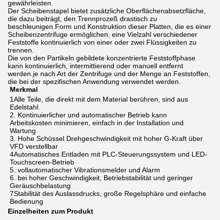
gewährleisten.
Der Scheibenstapel bietet zusätzliche Oberflächenabsetzfläche,
die dazu beiträgt, den Trennprozeß drastisch zu
beschleunigen.Form und Konstruktion dieser Platten, die es einer
Scheibenzentrifuge ermöglichen, eine Vielzahl verschiedener
Feststoffe kontinuierlich von einer oder zwei Flüssigkeiten zu
trennen.
Die von den Partikeln gebildete konzentrierte Feststoffphase
kann kontinuierlich, intermittierend oder manuell entfernt
werden.je nach Art der Zentrifuge und der Menge an Feststoffen,
die bei der spezifischen Anwendung verwendet werden.
Merkmal
1Alle Teile, die direkt mit dem Material berühren, sind aus 
Edelstahl.
2. Kontinuierlicher und automatischer Betrieb kann 
Arbeitskosten minimieren, einfach in der Installation und 
Wartung
3. Hohe Schüssel Drehgeschwindigkeit mit hoher G-Kraft über 
VFD verstellbar
4Automatisches Entladen mit PLC-Steuerungssystem und LED-
Touchscreen-Betrieb
5. vollautomatischer Vibrationsmelder und Alarm
6. bei hoher Geschwindigkeit, Betriebstabilität und geringer 
Geräuschbelastung
7Stabilität des Auslassdrucks, große Regelsphäre und einfache 
Bedienung
Einzelheiten zum Produkt