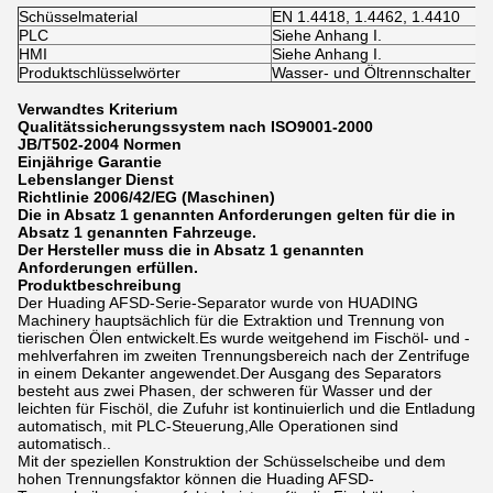
Schüsselmaterial
EN 1.4418, 1.4462, 1.4410
PLC
Siehe Anhang I.
HMI
Siehe Anhang I.
Produktschlüsselwörter
Wasser- und Öltrennschalter für
Verwandtes Kriterium
Qualitätssicherungssystem nach ISO9001-2000
JB/T502-2004 Normen
Einjährige Garantie
Lebenslanger Dienst
Richtlinie 2006/42/EG (Maschinen)
Die in Absatz 1 genannten Anforderungen gelten für die in
Absatz 1 genannten Fahrzeuge.
Der Hersteller muss die in Absatz 1 genannten
Anforderungen erfüllen.
Produktbeschreibung
Der Huading AFSD-Serie-Separator wurde von HUADING
Machinery hauptsächlich für die Extraktion und Trennung von
tierischen Ölen entwickelt.Es wurde weitgehend im Fischöl- und -
mehlverfahren im zweiten Trennungsbereich nach der Zentrifuge
in einem Dekanter angewendet.Der Ausgang des Separators
besteht aus zwei Phasen, der schweren für Wasser und der
leichten für Fischöl, die Zufuhr ist kontinuierlich und die Entladung
automatisch, mit PLC-Steuerung,Alle Operationen sind
automatisch..
Mit der speziellen Konstruktion der Schüsselscheibe und dem
hohen Trennungsfaktor können die Huading AFSD-