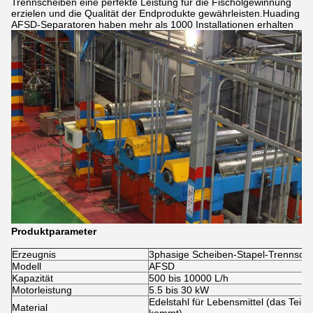
Trennscheiben eine perfekte Leistung für die Fischölgewinnung
erzielen und die Qualität der Endprodukte gewährleisten.Huading
AFSD-Separatoren haben mehr als 1000 Installationen erhalten
Produktparameter
Erzeugnis
3phasige Scheiben-Stapel-Trennsch
Modell
AFSD
Kapazität
500 bis 10000 L/h
Motorleistung
5.5 bis 30 kW
Edelstahl für Lebensmittel (das Teil,
Material