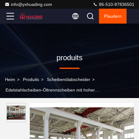
info@yxhuading.com
86-510-87836501
Plaudern
produits
Heim
>
Produits
>
Scheibenölabscheider
>
Edelstahlscheiben-Öltrennscheiben mit hoher
Drehgeschwindigkeit und Trennfaktor