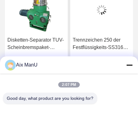
Disketten-Separator TUV-
Trennzeichen 250 der
Scheinbremspaket-
Festflüssigkeits-SS316
Zentrifuge 10000L H
Tpd-Disketten-Schüssel-
Zentrifuge
Aix ManU
Beste Preis
Beste Preis
2:07 PM
Good day, what product are you looking for?
YIXING HUADING MACHINERY CO.,LTD.
info@yxhuading.com