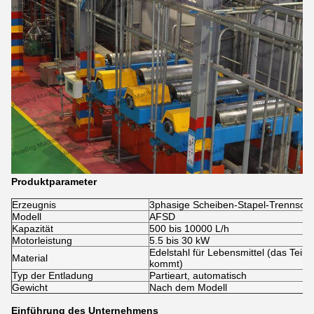
Produktparameter
Erzeugnis
3phasige Scheiben-Stapel-Trennsch
Modell
AFSD
Kapazität
500 bis 10000 L/h
Motorleistung
5.5 bis 30 kW
Edelstahl für Lebensmittel (das Teil,
Material
kommt)
Typ der Entladung
Partieart, automatisch
Gewicht
Nach dem Modell
Einführung des Unternehmens