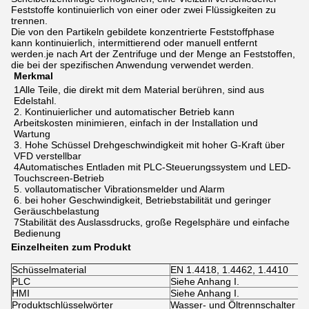
Feststoffe kontinuierlich von einer oder zwei Flüssigkeiten zu
trennen.
Die von den Partikeln gebildete konzentrierte Feststoffphase
kann kontinuierlich, intermittierend oder manuell entfernt
werden.je nach Art der Zentrifuge und der Menge an Feststoffen,
die bei der spezifischen Anwendung verwendet werden.
Merkmal
1Alle Teile, die direkt mit dem Material berühren, sind aus 
Edelstahl.
2. Kontinuierlicher und automatischer Betrieb kann 
Arbeitskosten minimieren, einfach in der Installation und 
Wartung
3. Hohe Schüssel Drehgeschwindigkeit mit hoher G-Kraft über 
VFD verstellbar
4Automatisches Entladen mit PLC-Steuerungssystem und LED-
Touchscreen-Betrieb
5. vollautomatischer Vibrationsmelder und Alarm
6. bei hoher Geschwindigkeit, Betriebstabilität und geringer 
Geräuschbelastung
7Stabilität des Auslassdrucks, große Regelsphäre und einfache 
Bedienung
Einzelheiten zum Produkt
Schüsselmaterial
EN 1.4418, 1.4462, 1.4410
PLC
Siehe Anhang I.
HMI
Siehe Anhang I.
Produktschlüsselwörter
Wasser- und Öltrennschalter für