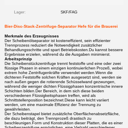
Lager:
SKF/FAG
Bier-Disc-Stack-Zentrifuge-Separator Hefe für die Brauerei
Merkmale des Erzeugnisses
Der Scheibenölseparator ist kosteneffizient, sein effizienter
Trennprozess reduziert die Notwendigkeit zusätzlicher
Behandlungsschritte und spart Betriebskosten.Du kannst bessere
Ergebnisse erzielen, während du die Ausgaben minimierst.
Arbeitsprinzip
Die Scheibenstückzentrifuge trennt feststoffe und eine oder zwei
flüssige Phasen in einem einzigen kontinuierlichen Prozeß, wobei
extrem hohe Zentrifugenkräfte verwendet werden.Wenn die
dichteren Feststoffe solchen Kräften ausgesetzt sind, werden sie
nach außen gegen die rotierende Schüsselwand gezwungen,
während die weniger dichten Flüssigphasen konzentrische innere
Schichten bilden.Der Bereich, in dem sich diese beiden
verschiedenen Flüssigkeitsphasen treffen, wird als
Schnittstellenposition bezeichnet.Diese kann leicht variiert
werden, um eine maximale Effizienz der Trennung zu
gewährleisten.
Der Scheibenstapel bietet zusätzliche Oberflächenabsetzfläche,
die dazu beiträgt, den Trennprozeß drastisch zu
beschleunigen.Form und Konstruktion dieser Platten, die es einer
Scheibenzentrifuge ermöglichen, eine Vielzahl verschiedener