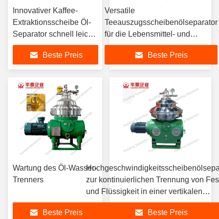
Innovativer Kaffee-
Versatile
Extraktionsscheibe Öl-
Teeauszugsscheibenölseparator
Separator schnell leicht
für die Lebensmittel- und
zu reinigen
Getränkeindustrie
Beste Preis
Beste Preis
Energieeffiziente
Bedienung für
Kosteneinsparungen
Wartung des Öl-Wasser-
Hochgeschwindigkeitsscheibenölsepa
Trenners
zur kontinuierlichen Trennung von Fest
und Flüssigkeit in einer vertikalen
Zentrifuge
Beste Preis
Beste Preis