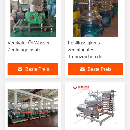
Vertikaler Öl-Wasser-
Festflüssigkeits-
Zentrifugeinsatz
zentrifugales
Trennzeichen der
Disketten-Sus304 des
Beste Preis
Beste Preis
Separator-5.5kw