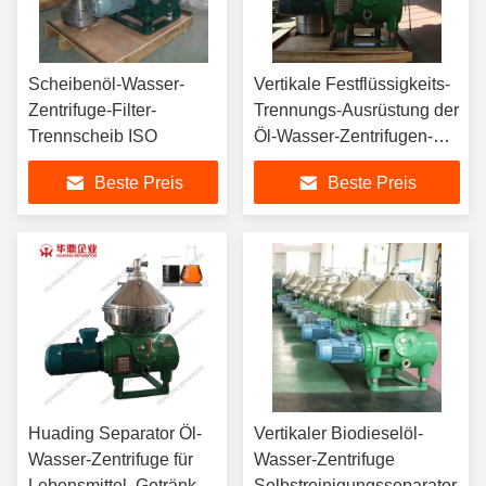
Scheibenöl-Wasser-
Vertikale Festflüssigkeits-
Zentrifuge-Filter-
Trennungs-Ausrüstung der
Trennscheib ISO
Öl-Wasser-Zentrifugen-
1000l
Beste Preis
Beste Preis
Huading Separator Öl-
Vertikaler Biodieselöl-
Wasser-Zentrifuge für
Wasser-Zentrifuge
Lebensmittel, Getränke,
Selbstreinigungsseparator