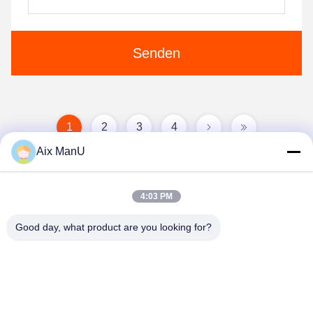
Senden
1
2
3
4
Aix ManU
4:03 PM
Good day, what product are you looking for?
YIXING HUADING MACHINERY CO.,LTD.
info@yxhuading.com