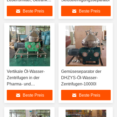
Pharma, Chemie,
Beste Preis
Beste Preis
Marine
Vertikale Öl-Wasser-
Gemüseseparator der
Zentrifugen in der
DHZYS-Öl-Wasser-
Pharma- und
Zentrifugen-10000l
Pflanzenölindustrie
Beste Preis
Beste Preis