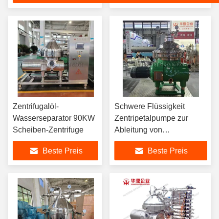
Zentrifugalöl-
Schwere Flüssigkeit
Wasserseparator 90KW
Zentripetalpumpe zur
Scheiben-Zentrifuge
Ableitung von
Schwerflüssigkeit aus
Beste Preis
Beste Preis
unserem
Scheibenölseparator