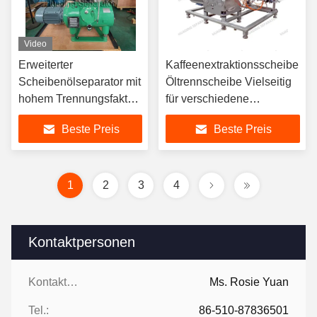
Video
Erweiterter
Kaffeenextraktionsscheibe
Scheibenölseparator mit
Öltrennscheibe Vielseitig
hohem Trennungsfaktor
für verschiedene
zur Entfernung von
Braumethoden Kompaktes
Beste Preis
Beste Preis
Stärke-Schlammprotein
Design passt zu jeder
und Zahnfleisch
Anlage
1
2
3
4
Kontaktpersonen
Kontaktpersonen:
Ms. Rosie Yuan
Tel.:
86-510-87836501