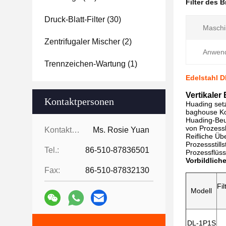
Filter des
Druck-Blatt-Filter
(30)
Maschi
Zentrifugaler Mischer
(2)
Anwen
Trennzeichen-Wartung
(1)
Edelstahl D
Vertikaler 
Kontaktpersonen
Huading setz
baghouse Kol
Huading-Beut
von Prozessb
Kontaktpersonen:
Ms. Rosie Yuan
Reifliche Üb
Prozessstill
Tel.:
86-510-87836501
Prozessflüss
Vorbildlich
Fax:
86-510-87832130
Fi
Modell
DL-1P1S