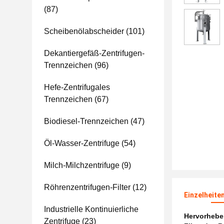
(87)
Scheibenölabscheider
(101)
Dekantiergefäß-Zentrifugen-
Trennzeichen
(96)
Hefe-Zentrifugales
Trennzeichen
(67)
Biodiesel-Trennzeichen
(47)
Öl-Wasser-Zentrifuge
(54)
Milch-Milchzentrifuge
(9)
Röhrenzentrifugen-Filter
(12)
Einzelheite
Industrielle Kontinuierliche
Hervorheb
Zentrifuge
(23)