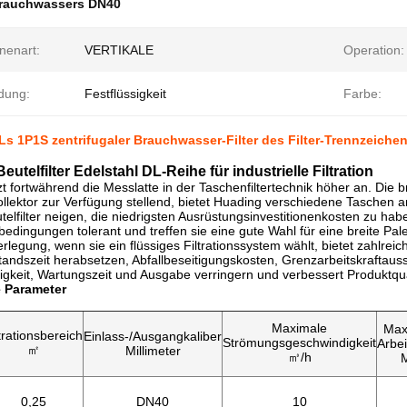
 Brauchwassers DN40
nenart:
VERTIKALE
Operation:
dung:
Festflüssigkeit
Farbe:
Ls 1P1S zentrifugaler Brauchwasser-Filter des Filter-Trennzeiche
Beutelfilter Edelstahl DL-Reihe für industrielle Filtration
t fortwährend die Messlatte in der Taschenfiltertechnik höher an. Die br
lektor zur Verfügung stellend, bietet Huading verschiedene Taschen a
elfilter neigen, die niedrigsten Ausrüstungsinvestitionenkosten zu hab
edingungen tolerant und treffen sie eine gute Wahl für eine breite Pa
erlegung, wenn sie ein flüssiges Filtrationssystem wählt, bietet zahlre
standszeit herabsetzen, Abfallbeseitigungskosten, Grenzarbeitskraftaus
igkeit, Wartungszeit und Ausgabe verringern und verbessert Produktqua
e Parameter
Maximale
Max
ltrationsbereich
Einlass-/Ausgangkaliber
Strömungsgeschwindigkeit
Arbei
㎡
Millimeter
㎥/h
0,25
DN40
10