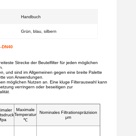
Handbuch
Grün, blau, silbern
n-DN40
eiteste Strecke der Beutelfilter für jeden möglichen
n.
en, und sind im Allgemeinen gegen eine breite Palette
lette von Anwendungen.
ichen möglichen Nutzen an. Eine kluge Filterauswahl kann
setzung verringern oder beseitigen zur
lität.
Maximale
imaler
Nominales Filtrationspräzision
Temperatur
tsdruck
μm
Mpa
℃