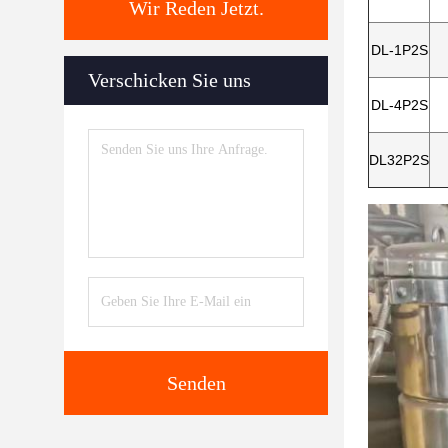
Wir Reden Jetzt.
DL-1P2S
Verschicken Sie uns
DL-4P2S
DL32P2S
Senden