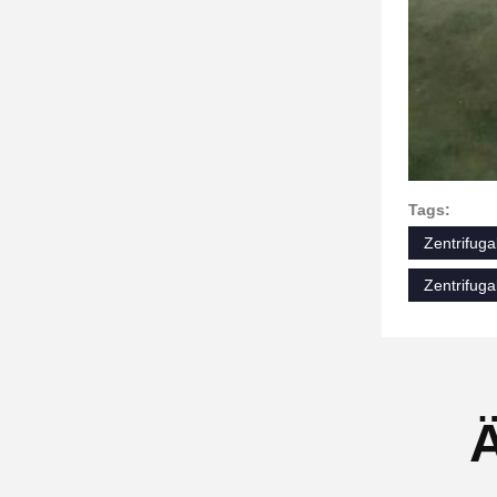
Tags:
Zentrifuga
Zentrifug
Ä