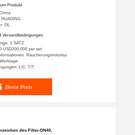
zum Produkt
 China
: HUADING
r: DL
d Versandbedingungen
enge: 1 SATZ
0-USD200,000 per set
nformationen: Räucherungsholzetui
0 Werktage
ngungen: L/C, T/T
Beste Preis
nzeichen des Filter-DN40
,