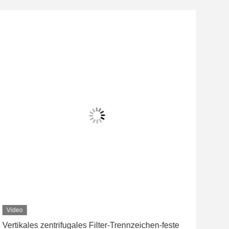
Video
Vertikales zentrifugales Filter-Trennzeichen-feste
Ede