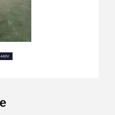
r-440V
se