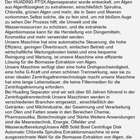
Der HUADING PTSX Algenseparator wurde entwickelt, um Algen
aus Algenflüssigkeit zu extrahieren, einschließlich Spirulina,
Chlorella, grünen Algen und mehr, die in Seen und Meeren
vorkommen,Selbst solche, die zu fein sind, um mit bloßem Auge
zu sehen.Der Prozess hilft, die Umwelt und die
Wasserressourcen zu schützen, und die extrahierte
Algenbiomasse kann für die Herstellung von Düngemitteln,
Kosmetika und mehr verwendet werden.
Unsere Maschine hat eine automatische Steuerung, die hohe
Effizienz, geringen Ölverbrauch, einfachen Betrieb und
wirtschaftliche Wartungskosten bietet.und eine bequeme
Reinigung und Wartung, ist unsere Maschine eine effiziente
Lösung für die Biomasse-Extraktion von Algen.
Unsere Maschine verfügt über eine hohe Drehgeschwindigkeit,
eine hohe G-Kraft und einen schönen Trennwirkung, was sie zu
einer idealen Zentrifugaltrenntechnologie macht.unsere Maschine
hat eine lange Lebensdauer, die keine Filtermedien für die
Zentrifugaltrennung erfordern.
Bei Huading Separator sind wir seit über 60 Jahren führend in der
Zentrifugaltrenntechnik.Unsere Maschinen werden in
verschiedenen Branchen eingesetzt., einschließlich der
Getränke- und Milchindustrie, der Gewinnung und Verarbeitung
von Ölen und Fetten sowie in den Bereichen Chemie,
Pharmazeutika, Biotechnologie und Stärke.Weitere Anwendungen
sind die Meerestechnik, Energie, Ölfelder und
WasseraufbereitungUnsere ABB Solid Bowl Centrifuge Disk
Automatic Chlorella Spirulina Extraktionsmaschine ist eine
ausgezeichnete Wahl für die Biomasse-Extraktion von Algen, die