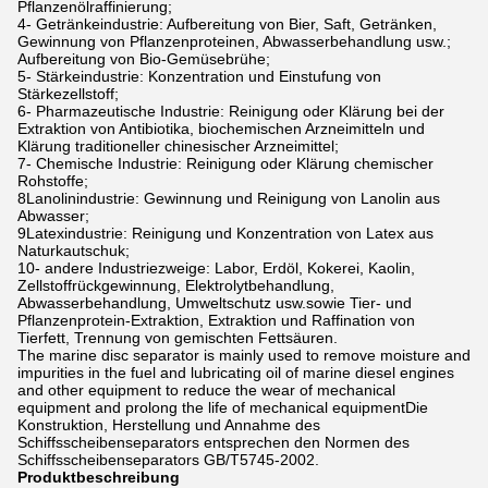
Pflanzenölraffinierung;
4- Getränkeindustrie: Aufbereitung von Bier, Saft, Getränken,
Gewinnung von Pflanzenproteinen, Abwasserbehandlung usw.;
Aufbereitung von Bio-Gemüsebrühe;
5- Stärkeindustrie: Konzentration und Einstufung von
Stärkezellstoff;
6- Pharmazeutische Industrie: Reinigung oder Klärung bei der
Extraktion von Antibiotika, biochemischen Arzneimitteln und
Klärung traditioneller chinesischer Arzneimittel;
7- Chemische Industrie: Reinigung oder Klärung chemischer
Rohstoffe;
8Lanolinindustrie: Gewinnung und Reinigung von Lanolin aus
Abwasser;
9Latexindustrie: Reinigung und Konzentration von Latex aus
Naturkautschuk;
10- andere Industriezweige: Labor, Erdöl, Kokerei, Kaolin,
Zellstoffrückgewinnung, Elektrolytbehandlung,
Abwasserbehandlung, Umweltschutz usw.sowie Tier- und
Pflanzenprotein-Extraktion, Extraktion und Raffination von
Tierfett, Trennung von gemischten Fettsäuren.
The marine disc separator is mainly used to remove moisture and
impurities in the fuel and lubricating oil of marine diesel engines
and other equipment to reduce the wear of mechanical
equipment and prolong the life of mechanical equipmentDie
Konstruktion, Herstellung und Annahme des
Schiffsscheibenseparators entsprechen den Normen des
Schiffsscheibenseparators GB/T5745-2002.
Produktbeschreibung