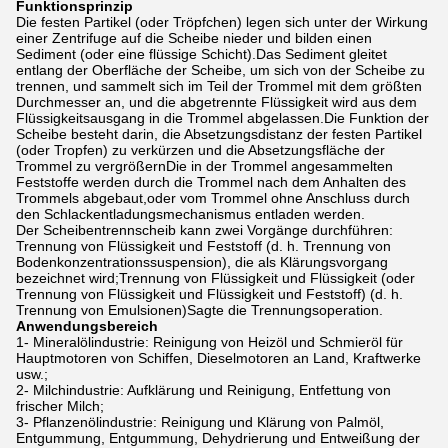
Funktionsprinzip
Die festen Partikel (oder Tröpfchen) legen sich unter der Wirkung
einer Zentrifuge auf die Scheibe nieder und bilden einen
Sediment (oder eine flüssige Schicht).Das Sediment gleitet
entlang der Oberfläche der Scheibe, um sich von der Scheibe zu
trennen, und sammelt sich im Teil der Trommel mit dem größten
Durchmesser an, und die abgetrennte Flüssigkeit wird aus dem
Flüssigkeitsausgang in die Trommel abgelassen.Die Funktion der
Scheibe besteht darin, die Absetzungsdistanz der festen Partikel
(oder Tropfen) zu verkürzen und die Absetzungsfläche der
Trommel zu vergrößernDie in der Trommel angesammelten
Feststoffe werden durch die Trommel nach dem Anhalten des
Trommels abgebaut,oder vom Trommel ohne Anschluss durch
den Schlackentladungsmechanismus entladen werden.
Der Scheibentrennscheib kann zwei Vorgänge durchführen:
Trennung von Flüssigkeit und Feststoff (d. h. Trennung von
Bodenkonzentrationssuspension), die als Klärungsvorgang
bezeichnet wird;Trennung von Flüssigkeit und Flüssigkeit (oder
Trennung von Flüssigkeit und Flüssigkeit und Feststoff) (d. h.
Trennung von Emulsionen)Sagte die Trennungsoperation.
Anwendungsbereich
1- Mineralölindustrie: Reinigung von Heizöl und Schmieröl für
Hauptmotoren von Schiffen, Dieselmotoren an Land, Kraftwerke
usw.;
2- Milchindustrie: Aufklärung und Reinigung, Entfettung von
frischer Milch;
3- Pflanzenölindustrie: Reinigung und Klärung von Palmöl,
Entgummung, Entgummung, Dehydrierung und Entweißung der