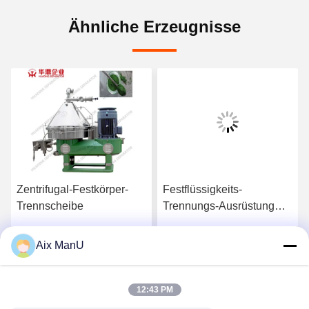
Ähnliche Erzeugnisse
Zentrifugal-Festkörper-
Festflüssigkeits-
Trennscheibe
Trennungs-Ausrüstung
der PLC-Disketten-Stapel-
Zentrifugen-37KW
Aix ManU
Beste Preis
Beste Preis
12:43 PM