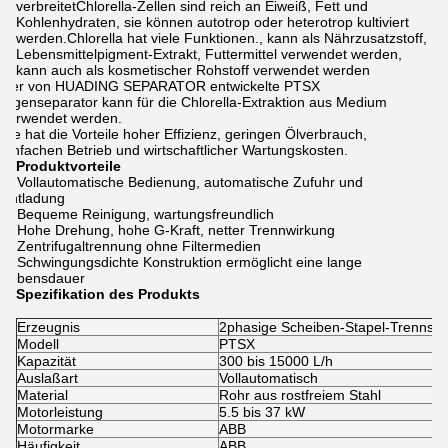
verbreitetChlorella-Zellen sind reich an Eiweiß, Fett und
Kohlenhydraten, sie können autotrop oder heterotrop kultiviert
werden.Chlorella hat viele Funktionen., kann als Nährzusatzstoff,
Lebensmittelpigment-Extrakt, Futtermittel verwendet werden,
kann auch als kosmetischer Rohstoff verwendet werden
Der von HUADING SEPARATOR entwickelte PTSX
Algenseparator kann für die Chlorella-Extraktion aus Medium
verwendet werden.
Sie hat die Vorteile hoher Effizienz, geringen Ölverbrauch,
einfachen Betrieb und wirtschaftlicher Wartungskosten.
Produktvorteile
Vollautomatische Bedienung, automatische Zufuhr und
Entladung
Bequeme Reinigung, wartungsfreundlich
Hohe Drehung, hohe G-Kraft, netter Trennwirkung
Zentrifugaltrennung ohne Filtermedien
Schwingungsdichte Konstruktion ermöglicht eine lange
Lebensdauer
Spezifikation des Produkts
Erzeugnis
2phasige Scheiben-Stapel-Trennsc
Modell
PTSX
Kapazität
300 bis 15000 L/h
Auslaßart
Vollautomatisch
Material
Rohr aus rostfreiem Stahl
Motorleistung
5.5 bis 37 kW
Motormarke
ABB
Häufigkeit
ABB