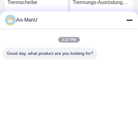
Trennscheibe
Trennungs-Ausrüstung
der PLC-Disketten-Stapel-
Zentrifugen-37KW
Aix ManU
Beste Preis
Beste Preis
2:27 PM
Good day, what product are you looking for?
YIXING HUADING MACHINERY CO.,LTD.
info@yxhuading.com
86-510-87836501
NO.888#, YIGAO-STRASSE, YIXING, JIANGSU
P.R.CHINA