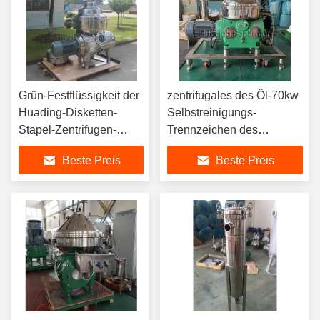
Grün-Festflüssigkeit der
zentrifugales des Öl-70kw
Huading-Disketten-
Selbstreinigungs-
Stapel-Zentrifugen-
Trennzeichen des
Schüssel-2000l H
Wasserabscheider-1500l
Beste Preis
Beste Preis