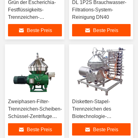
Grün der Escherichia-
DL 1P2S Brauchwasser-
Festflüssigkeits-
Filtrations-System-
Trennzeichen-
Reinigung DN40
Ausrüstungs-HMI
Beste Preis
Beste Preis
Zweiphasen-Filter-
Disketten-Stapel-
Trennzeichen-Scheiben-
Trennzeichen des
Schüssel-Zentrifuge
Biotechnologie-
90KW 20000L H
zentrifugales Filter-
Beste Preis
Beste Preis
zentrifugale
Trennzeichen-440V