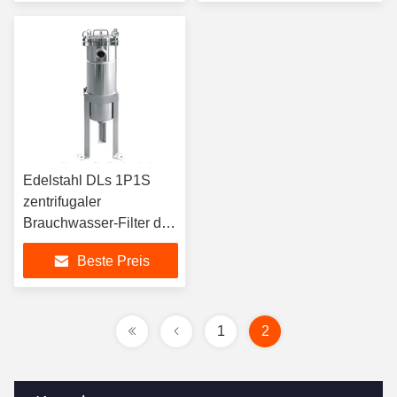
Edelstahl DLs 1P1S
zentrifugaler
Brauchwasser-Filter des
Filter-Trennzeichen-
Beste Preis
DN40
1
2