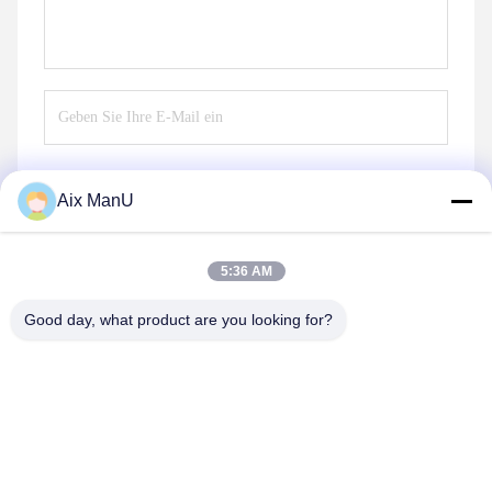
Aix ManU
Senden
5:36 AM
Good day, what product are you looking for?
YIXING HUADING MACHINERY CO.,LTD.
info@yxhuading.com
86-510-87836501