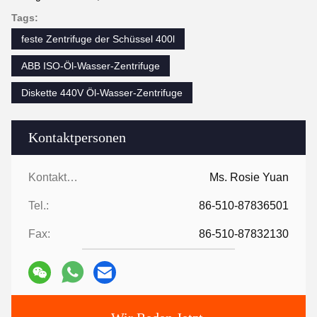
Tags:
feste Zentrifuge der Schüssel 400l
ABB ISO-Öl-Wasser-Zentrifuge
Diskette 440V Öl-Wasser-Zentrifuge
Kontaktpersonen
Kontaktpersonen:
Ms. Rosie Yuan
Tel.:
86-510-87836501
Fax:
86-510-87832130