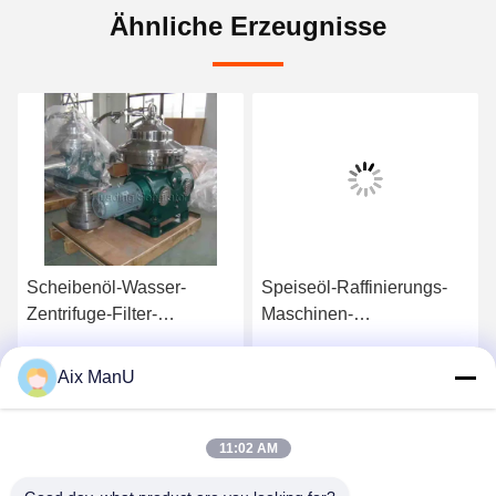
Ähnliche Erzeugnisse
Scheibenöl-Wasser-
Speiseöl-Raffinierungs-
Zentrifuge-Filter-
Maschinen-
Trennscheib ISO
Entparaffinierungs-
vertikaler Separator
Aix ManU
Beste Preis
Beste Preis
DHDYS
11:02 AM