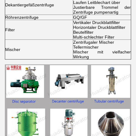
Laufen Leitblechart über
Dekantiergefäßzentrifuge
Justierbare Trommel der
Zentrifuge pumpenartig
Röhrenzentrifuge
GQ/GF
Vertikaler Druckblattfilter
Horizontaler Druckblattfilter
Filter
Beutelfilter
Multi-schlechter Filter
Zentrifugaler Mischer
Tellermischer
Mischer
Mischer mit vielfacher
Wirkung