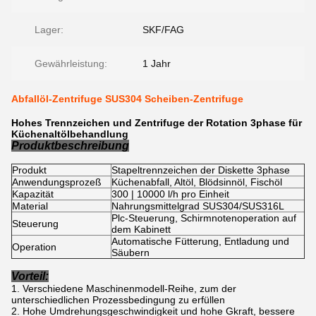
Lager:
SKF/FAG
Gewährleistung:
1 Jahr
Abfallöl-Zentrifuge SUS304 Scheiben-Zentrifuge
Hohes Trennzeichen und Zentrifuge der Rotation 3phase für
Küchenaltölbehandlung
Produktbeschreibung
Produkt
Stapeltrennzeichen der Diskette 3phase
Anwendungsprozeß
Küchenabfall, Altöl, Blödsinnöl, Fischöl
Kapazität
300 | 10000 l/h pro Einheit
Material
Nahrungsmittelgrad SUS304/SUS316L
Plc-Steuerung, Schirmnotenoperation auf
Steuerung
dem Kabinett
Automatische Fütterung, Entladung und
Operation
Säubern
Vorteil:
Verschiedene Maschinenmodell-Reihe, zum der
unterschiedlichen Prozessbedingung zu erfüllen
Hohe Umdrehungsgeschwindigkeit und hohe Gkraft, bessere