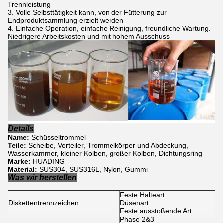
Trennleistung
Volle Selbsttätigkeit kann, von der Fütterung zur
Endproduktsammlung erzielt werden
Einfache Operation, einfache Reinigung, freundliche Wartung.
Niedrigere Arbeitskosten und mit hohem Ausschuss
Details
Name:
Schüsseltrommel
Teile:
Scheibe, Verteiler, Trommelkörper und Abdeckung,
Wasserkammer, kleiner Kolben, großer Kolben, Dichtungsring
Marke:
HUADING
Material:
SUS304, SUS316L, Nylon, Gummi
Was wir herstellen
Feste Halteart
Diskettentrennzeichen
Düsenart
Feste ausstoßende Art
Phase 2&3