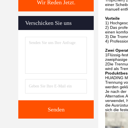
Tröpfchen) z
Wir Reden Jetzt.
einer Schei
manuell ent
Vorteile
Verschicken Sie uns
1) Hochgesch
2) Das profe
einen komfor
3) Die Tromm
4) Professi
Zwei Opera
1Flüssig-fes
zweiphasige
2Die Trennun
wird als Tre
Produktbes
HUADING MISD
Trennung vo
werden geklä
Je nach der
Alternative.
verwendet, h
die Ausrüstu
Senden
sich die fes