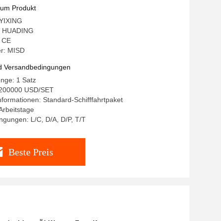
zum Produkt
 YIXING
: HUADING
: CE
r: MISD
d Versandbedingungen
nge: 1 Satz
-200000 USD/SET
formationen: Standard-Schifffahrtpaket
 Arbeitstage
gungen: L/C, D/A, D/P, T/T
Beste Preis