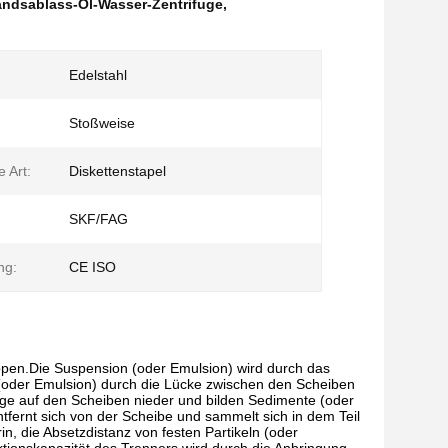
ndsablass-Öl-Wasser-Zentrifuge
,
Edelstahl
:
Stoßweise
e Art:
Diskettenstapel
SKF/FAG
ng:
CE ISO
ppen.Die Suspension (oder Emulsion) wird durch das
(oder Emulsion) durch die Lücke zwischen den Scheiben
ifuge auf den Scheiben nieder und bilden Sedimente (oder
tfernt sich von der Scheibe und sammelt sich in dem Teil
, die Absetzdistanz von festen Partikeln (oder