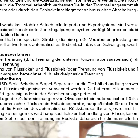
u verkürzen und die Absetzfläche der Trommel zu erweitern.Die Produk
be in die Trommel erheblich verbessertDie in der Trommel angesammel
fernt oder durch den Schlackeinschlagmechanismus ohne Abschaltung 
windigkeit, stabiler Betrieb, alle Import- und Exportsysteme sind versie
ssionell konstruierte Zentrifugalpumpensystem verfügt über einen stab
tablen Betrieb.
el hat eine spezielle Struktur, die eine große Verarbeitungsleistung un
onell entworfenes automatisches Bedienfach, das den Schwingungswert 
tionsverfahren
te Trennung (d. h. Trennung der unteren Konzentrationssuspension), di
 Trennung.
g von Flüssigkeit und Flüssigkeit (oder Trennung von Flüssigkeit und F
nnvorgang bezeichnet, d. h. als dreiphasige Trennung.
chreibung
-Serie Scheiben-Stapel-Separator für die Treibölbehandlung verwende
n Flüssigkeitsgemischen verwendet werden.Die Futtermittel kommen in
rt, gereinigt oder in der Scheibenanlage getrennt.
 Lage der Zufuhrmischungen von Ölwasser ist ein automatischer Rück
Automatischer Rückstands-Entladeseparator, hauptsächlich für die Trenn
at die Funktion des automatischen Rückstandsentladens, es ist nicht 
ng zu reinigen.es wird hauptsächlich zur Behandlung von Flüssigkeite
ten Stoffe nach der Trennung im Rückstandsbereich für die manuelle 