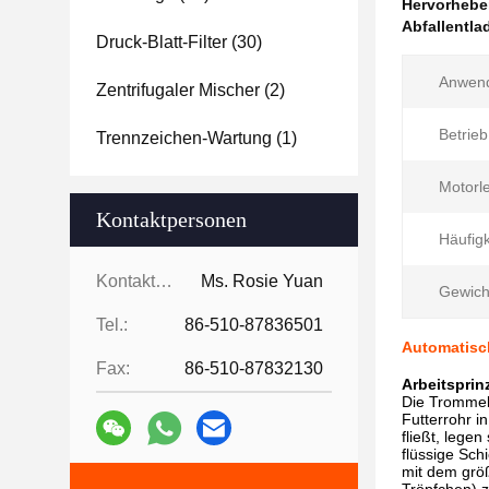
Hervorheb
Abfallentla
Druck-Blatt-Filter
(30)
Anwen
Zentrifugaler Mischer
(2)
Betrieb
Trennzeichen-Wartung
(1)
Motorle
Kontaktpersonen
Häufigk
Kontaktpersonen:
Ms. Rosie Yuan
Gewich
Tel.:
86-510-87836501
Automatisc
Fax:
86-510-87832130
Arbeitsprin
Die Trommel 
Futterrohr 
fließt, lege
flüssige Sch
mit dem größ