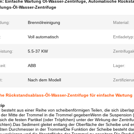
en:
Einfache Wartung Öl-Wasser-Zentrifuge
,
Automatische Rücksta
dungs-Öl-Wasser-Zentrifuge
dung:
Brennölreinigung
Material:
:
Voll automatisch
Entladetyp
istung:
5.5-37 KW
Zentrifugal
eit:
ABB
Lager:
t:
Nach dem Modell
Zertifizieru
he Rückstandsablass-Öl-Wasser-Zentrifuge für einfache Wartung
zip
besteht aus einer Reihe von scheibenförmigen Teilen, die sich überla
in der Mitte der Trommel in die Trommel gegebenWenn die Suspension 
n sich die festen Partikel (oder Tröpfchen) unter der Wirkung der Zentr
ichten).Das Sediment gleitet entlang der Oberfläche der Scheibe und en
ten Durchmesser in der TrommelDie Funktion der Scheibe besteht darin