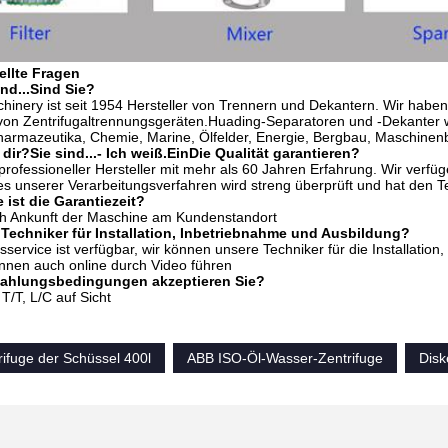
ellte Fragen
nd...
Sind Sie?
inery ist seit 1954 Hersteller von Trennern und Dekantern. Wir haben
von Zentrifugaltrennungsgeräten.Huading-Separatoren und -Dekanter wer
harmazeutika, Chemie, Marine, Ölfelder, Energie, Bergbau, Maschin
 dir?
Sie sind...
- Ich weiß.
Ein
Die Qualität garantieren?
 professioneller Hersteller mit mehr als 60 Jahren Erfahrung. Wir verfüg
es unserer Verarbeitungsverfahren wird streng überprüft und hat den 
 ist die Garantiezeit?
ch Ankunft der Maschine am Kundenstandort
Techniker für Installation, Inbetriebnahme und Ausbildung?
service ist verfügbar, wir können unsere Techniker für die Installatio
nnen auch online durch Video führen
Zahlungsbedingungen akzeptieren Sie?
 T/T, L/C auf Sicht
rifuge der Schüssel 400l
ABB ISO-Öl-Wasser-Zentrifuge
Disk