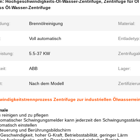
en:
Hochgeschwindigkeits-Öl-Wasser-Zentrifuge
,
Zentrifuge für Öl
ss Öl-Wasser-Zentrifuge
dung:
Brennölreinigung
Material:
:
Voll automatisch
Entladetyp
istung:
5.5-37 KW
Zentrifugal
eit:
ABB
Lager:
t:
Nach dem Modell
Zertifizieru
ndigkeitstrennprozess Zentrifuge zur industriellen Ölwasserrei
male
u reinigen und zu pflegen
utomatischer Schwingungsmelder kann jederzeit den Schwingungsstär
omatisch einstellen
teuerung und Berührungsbildschirm
Geschwindigkeit, hoher G-Kraft, Betriebsstabilität, geringer Lärm