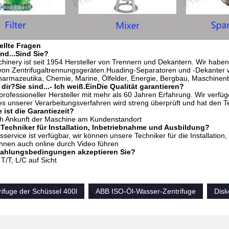
ellte Fragen
nd...
Sind Sie?
inery ist seit 1954 Hersteller von Trennern und Dekantern. Wir haben
von Zentrifugaltrennungsgeräten.Huading-Separatoren und -Dekanter wer
harmazeutika, Chemie, Marine, Ölfelder, Energie, Bergbau, Maschin
 dir?
Sie sind...
- Ich weiß.
Ein
Die Qualität garantieren?
 professioneller Hersteller mit mehr als 60 Jahren Erfahrung. Wir verfüg
es unserer Verarbeitungsverfahren wird streng überprüft und hat den 
 ist die Garantiezeit?
ch Ankunft der Maschine am Kundenstandort
Techniker für Installation, Inbetriebnahme und Ausbildung?
service ist verfügbar, wir können unsere Techniker für die Installatio
nnen auch online durch Video führen
Zahlungsbedingungen akzeptieren Sie?
 T/T, L/C auf Sicht
rifuge der Schüssel 400l
ABB ISO-Öl-Wasser-Zentrifuge
Disk