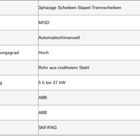
3phasige Scheiben-Stapel-Trennscheiben
MISD
Automatisch/manuell
rungsgrad
Hoch
Rohr aus rostfreiem Stahl
ng
5.5 bis 37 kW
ABB
ABB
SKF/FAG