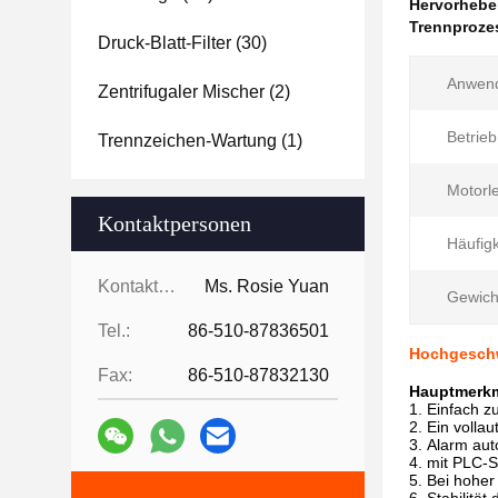
Hervorheb
Trennproze
Druck-Blatt-Filter
(30)
Anwen
Zentrifugaler Mischer
(2)
Betrieb
Trennzeichen-Wartung
(1)
Motorle
Kontaktpersonen
Häufigk
Kontaktpersonen:
Ms. Rosie Yuan
Gewich
Tel.:
86-510-87836501
Hochgeschwi
Fax:
86-510-87832130
Hauptmerk
Einfach z
Ein volla
Alarm aut
mit PLC-S
Bei hoher 