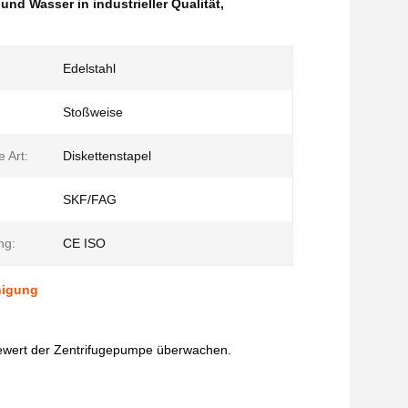
 und Wasser in industrieller Qualität
,
Edelstahl
:
Stoßweise
e Art:
Diskettenstapel
SKF/FAG
ng:
CE ISO
nigung
kewert der Zentrifugepumpe überwachen.