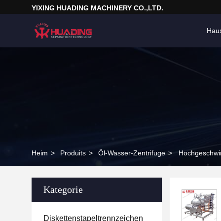
YIXING HUADING MACHINERY CO.,LTD.
Hau
Heim
>
Produits
>
Öl-Wasser-Zentrifuge
>
Hochgeschwind
Kategorie
Diskettenstapeltrennzeichen