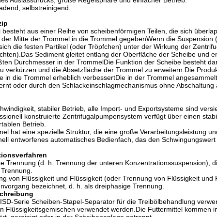
t des Auslassdrucks, große Regelsphäre und einfacher Betrieb.
adend, selbstreinigend.
zip
besteht aus einer Reihe von scheibenförmigen Teilen, die sich überla
in der Mitte der Trommel in die Trommel gegebenWenn die Suspension 
n sich die festen Partikel (oder Tröpfchen) unter der Wirkung der Zentr
ichten).Das Sediment gleitet entlang der Oberfläche der Scheibe und en
ten Durchmesser in der TrommelDie Funktion der Scheibe besteht darin
u verkürzen und die Absetzfläche der Trommel zu erweitern.Die Produk
be in die Trommel erheblich verbessertDie in der Trommel angesammel
fernt oder durch den Schlackeinschlagmechanismus ohne Abschaltung 
windigkeit, stabiler Betrieb, alle Import- und Exportsysteme sind versie
ssionell konstruierte Zentrifugalpumpensystem verfügt über einen stab
tablen Betrieb.
el hat eine spezielle Struktur, die eine große Verarbeitungsleistung un
onell entworfenes automatisches Bedienfach, das den Schwingungswert 
tionsverfahren
te Trennung (d. h. Trennung der unteren Konzentrationssuspension), di
 Trennung.
g von Flüssigkeit und Flüssigkeit (oder Trennung von Flüssigkeit und F
nnvorgang bezeichnet, d. h. als dreiphasige Trennung.
chreibung
-Serie Scheiben-Stapel-Separator für die Treibölbehandlung verwende
n Flüssigkeitsgemischen verwendet werden.Die Futtermittel kommen in