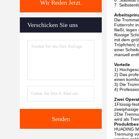
Stabilitä
Wir Reden Jetzt.
Selbstentl
Arbeitsprin
Die Trommel 
Verschicken Sie uns
Futterrohr 
fließt, lege
flüssige Sch
mit dem größ
Tröpfchen) z
einer Schei
manuell ent
Vorteile
1) Hochgesch
2) Das profe
einen komfor
3) Die Tromm
4) Professi
Zwei Opera
1Flüssig-fes
zweiphasige
2Die Trennun
Senden
wird als Tre
Produktbes
HUADING MISD
Trennung vo