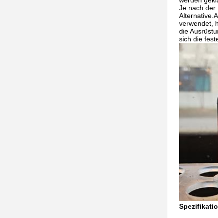
werden geklä
Je nach der
Alternative.
verwendet, h
die Ausrüstu
sich die fes
Spezifikati