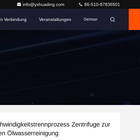
info@yxhuading.com
86-510-87836501
 In Verbindung
Veranstaltungen
German
windigkeitstrennprozess Zentrifuge zur
llen Ölwasserreinigung