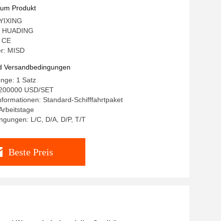
zum Produkt
 YIXING
: HUADING
: CE
r: MISD
d Versandbedingungen
nge: 1 Satz
-200000 USD/SET
formationen: Standard-Schifffahrtpaket
 Arbeitstage
gungen: L/C, D/A, D/P, T/T
Beste Preis