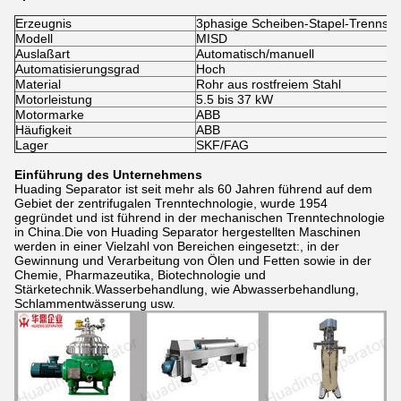
Erzeugnis
3phasige Scheiben-Stapel-Trennsc
Modell
MISD
Auslaßart
Automatisch/manuell
Automatisierungsgrad
Hoch
Material
Rohr aus rostfreiem Stahl
Motorleistung
5.5 bis 37 kW
Motormarke
ABB
Häufigkeit
ABB
Lager
SKF/FAG
Einführung des Unternehmens
Huading Separator ist seit mehr als 60 Jahren führend auf dem
Gebiet der zentrifugalen Trenntechnologie, wurde 1954
gegründet und ist führend in der mechanischen Trenntechnologie
in China.Die von Huading Separator hergestellten Maschinen
werden in einer Vielzahl von Bereichen eingesetzt:, in der
Gewinnung und Verarbeitung von Ölen und Fetten sowie in der
Chemie, Pharmazeutika, Biotechnologie und
Stärketechnik.Wasserbehandlung, wie Abwasserbehandlung,
Schlammentwässerung usw.