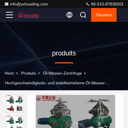
info@yxhuading.com
86-510-87836501
Plaudern
produits
Heim
>
Produits
>
Öl-Wasser-Zentrifuge
>
Hochgeschwindigkeits- und stabilbetriebene Öl-Wasser-
Zentrifuge zur Entfernung von Wasser aus Öl