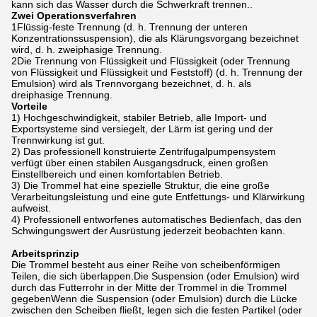
kann sich das Wasser durch die Schwerkraft trennen..
Zwei Operationsverfahren
1Flüssig-feste Trennung (d. h. Trennung der unteren
Konzentrationssuspension), die als Klärungsvorgang bezeichnet
wird, d. h. zweiphasige Trennung.
2Die Trennung von Flüssigkeit und Flüssigkeit (oder Trennung
von Flüssigkeit und Flüssigkeit und Feststoff) (d. h. Trennung der
Emulsion) wird als Trennvorgang bezeichnet, d. h. als
dreiphasige Trennung.
Vorteile
1) Hochgeschwindigkeit, stabiler Betrieb, alle Import- und
Exportsysteme sind versiegelt, der Lärm ist gering und der
Trennwirkung ist gut.
2) Das professionell konstruierte Zentrifugalpumpensystem
verfügt über einen stabilen Ausgangsdruck, einen großen
Einstellbereich und einen komfortablen Betrieb.
3) Die Trommel hat eine spezielle Struktur, die eine große
Verarbeitungsleistung und eine gute Entfettungs- und Klärwirkung
aufweist.
4) Professionell entworfenes automatisches Bedienfach, das den
Schwingungswert der Ausrüstung jederzeit beobachten kann.
Arbeitsprinzip
Die Trommel besteht aus einer Reihe von scheibenförmigen
Teilen, die sich überlappen.Die Suspension (oder Emulsion) wird
durch das Futterrohr in der Mitte der Trommel in die Trommel
gegebenWenn die Suspension (oder Emulsion) durch die Lücke
zwischen den Scheiben fließt, legen sich die festen Partikel (oder