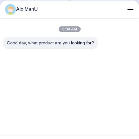
vertikaler Separator
Aix ManU
Beste Preis
Beste Preis
DHDYS
8:34 AM
Good day, what product are you looking for?
YIXING HUADING MACHINERY CO.,LTD.
info@yxhuading.com
86-510-87836501
NO.888#, YIGAO-STRASSE, YIXING, JIANGSU
P.R.CHINA
China Gute Qualität Diskettenstapeltrennzeichen Lieferant.