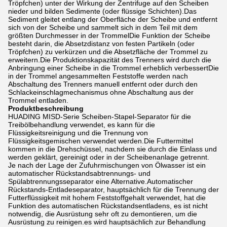
Tröpfchen) unter der Wirkung der Zentrifuge auf den Scheiben
nieder und bilden Sedimente (oder flüssige Schichten).Das
Sediment gleitet entlang der Oberfläche der Scheibe und entfernt
sich von der Scheibe und sammelt sich in dem Teil mit dem
größten Durchmesser in der TrommelDie Funktion der Scheibe
besteht darin, die Absetzdistanz von festen Partikeln (oder
Tröpfchen) zu verkürzen und die Absetzfläche der Trommel zu
erweitern.Die Produktionskapazität des Trenners wird durch die
Anbringung einer Scheibe in die Trommel erheblich verbessertDie
in der Trommel angesammelten Feststoffe werden nach
Abschaltung des Trenners manuell entfernt oder durch den
Schlackeinschlagmechanismus ohne Abschaltung aus der
Trommel entladen.
Produktbeschreibung
HUADING MISD-Serie Scheiben-Stapel-Separator für die
Treibölbehandlung verwendet, es kann für die
Flüssigkeitsreinigung und die Trennung von
Flüssigkeitsgemischen verwendet werden.Die Futtermittel
kommen in die Drehschüssel, nachdem sie durch die Einlass und
werden geklärt, gereinigt oder in der Scheibenanlage getrennt.
Je nach der Lage der Zufuhrmischungen von Ölwasser ist ein
automatischer Rückstandsabtrennungs- und
Spülabtrennungsseparator eine Alternative.Automatischer
Rückstands-Entladeseparator, hauptsächlich für die Trennung der
Futterflüssigkeit mit hohem Feststoffgehalt verwendet, hat die
Funktion des automatischen Rückstandsentladens, es ist nicht
notwendig, die Ausrüstung sehr oft zu demontieren, um die
Ausrüstung zu reinigen.es wird hauptsächlich zur Behandlung